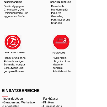
SÄUREBESTÄNDIG
BODENMARKIERUNG
Dauerhafte
Beständig gegen
Markierung für
Chemikalien,
Öle,
Industrie,
Reinigungsmittel und
Gewerbe,
aggressive Stoffe.
Parkhäuser und
Strassen.
OHNE DEMOLITIONEN
FUGENLOS
Renovierung ohne
Hygienisch,
Abbruch weniger
pflegeleicht und
Schmutz, weniger
idealmfèr
Zeitaufwand und
senisble
gerngere Kosten.
Arbeitsbereiche.
EINSATZBEREICHE
-
Industrieböden
- Parkhäuser
- Garagen und Werkstätten
- Kliniken
- Lagerhallen
- Fitnessstudios