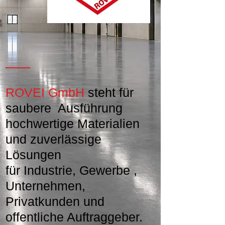
ROVEI GmbH
steht für
saubere Ausführung
hochwertige Materialien
und zuverlässige
Lösungen
für Industrie, Gewerbe ,
Unternehmen,
Privatkunden und
offentliche Auftraggeber.