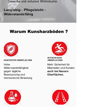
Gewerbe und exlusive Wohnräume.
Langlebig - Pflegeleicht -
Widerstandsfähig
Warum Kunsharzböden ?
RUTSCHFESTE
KRATZFESTE OBERFLÄCHEN
OBERFLÄCHEN
Hohe
Mehr Sicherheit für
Widerstandsfähigkeit
Mitarbeiter und Kunden
gegen tägliche
auch bei Nassen
Beanspruchg und
Oberflächen.
mechanische Belastung.