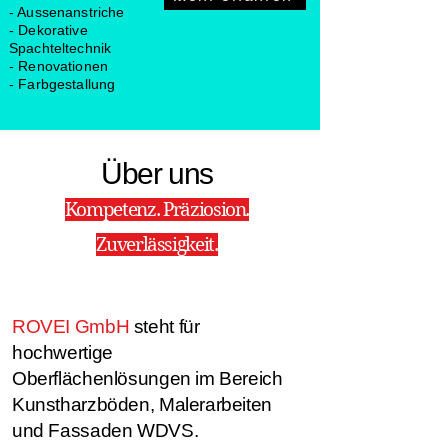
- Aussenanstriche
- Dekorative
Spachteltechnik
- Renovationen
- Farbgestallung
Über uns
Kompetenz. Präziosion.
Zuverlässigkeit.
ROVEI GmbH
steht für
hochwertige
Oberflächenlösungen im Bereich
Kunstharzböden, Malerarbeiten
und Fassaden WDVS.