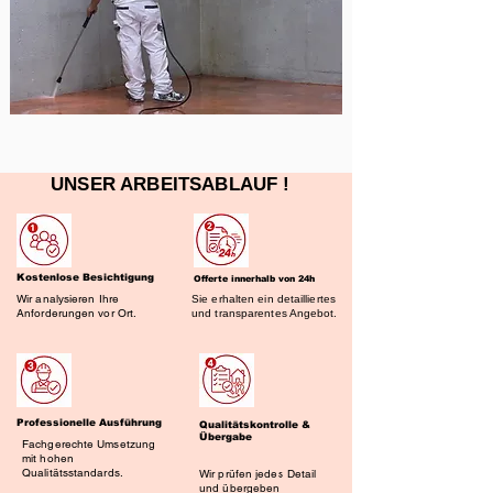
UNSER ARBEITSABLAUF !
Kostenlose Besichtigung
Offerte innerhalb von 24h
Wir analysieren Ihre
Sie erhalten ein detailliertes
Anforderungen vor Ort.
und transparentes Angebot.
Professionelle Ausführung
Qualitätskontrolle &
Übergabe
Fachgerechte Umsetzung
mit hohen
Qualitätsstandards.
Wir prüfen jedes Detail
und übergeben